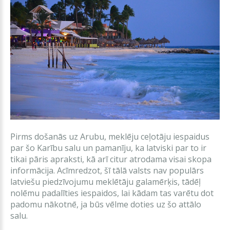
Pirms došanās uz Arubu, meklēju ceļotāju iespaidus
par šo Karību salu un pamanīju, ka latviski par to ir
tikai pāris apraksti, kā arī citur atrodama visai skopa
informācija. Acīmredzot, šī tālā valsts nav populārs
latviešu piedzīvojumu meklētāju galamērķis, tādēļ
nolēmu padalīties iespaidos, lai kādam tas varētu dot
padomu nākotnē, ja būs vēlme doties uz šo attālo
salu.