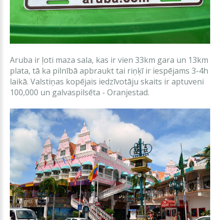
Aruba ir ļoti maza sala, kas ir vien 33km gara un 13km
plata, tā ka pilnībā apbraukt tai riņķī ir iespējams 3-4h
laikā. Valstiņas kopējais iedzīvotāju skaits ir aptuveni
100,000 un galvaspilsēta - Oranjestad.