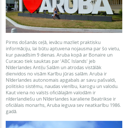
Pirms došanās ceļā, ievācu mazliet praktisku
informāciju, lai būtu aptuvena nojausma par šo vietu,
kur pavadīsim 9 dienas. Aruba kopā ar Bonaire un
Curacao tiek sauktas par 'ABC Islands' jeb
Nīderlandes Antiļu Salām un atrodas vistālāk
dienvidos no visām Karību jūras salām. Aruba ir
Nīderlandes autonomais apgabals ar savu pašvaldi,
politisko sistēmu, naudas vienību, karogu un valodu.
Kaut viena no valsts oficiālajām valodām ir
nīderlandiešu un Nīderlandes karaliene Beatrikse ir
oficiālais monarhs, Aruba ieguva sev neatkarību 1986.
gadā.