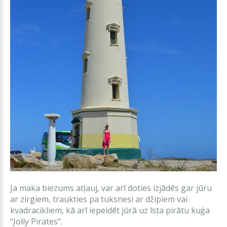
Ja maka biezums atļauj, var arī doties izjādēs gar jūru
ar zirgiem, traukties pa tuksnesi ar džipiem vai
kvadracikliem, kā arī iepeldēt jūrā uz īsta pirātu kuģa
“Jolly Pirates”.