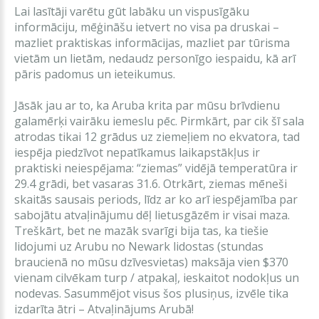
Lai lasītāji varētu gūt labāku un vispusīgāku
informāciju, mēģināšu ietvert no visa pa druskai –
mazliet praktiskas informācijas, mazliet par tūrisma
vietām un lietām, nedaudz personīgo iespaidu, kā arī
pāris padomus un ieteikumus.
Jāsāk jau ar to, ka Aruba krita par mūsu brīvdienu
galamērķi vairāku iemeslu pēc. Pirmkārt, par cik šī sala
atrodas tikai 12 grādus uz ziemeļiem no ekvatora, tad
iespēja piedzīvot nepatīkamus laikapstākļus ir
praktiski neiespējama: “ziemas” vidējā temperatūra ir
29.4 grādi, bet vasaras 31.6. Otrkārt, ziemas mēneši
skaitās sausais periods, līdz ar ko arī iespējamība par
sabojātu atvaļinājumu dēļ lietusgāzēm ir visai maza.
Treškārt, bet ne mazāk svarīgi bija tas, ka tiešie
lidojumi uz Arubu no Newark lidostas (stundas
braucienā no mūsu dzīvesvietas) maksāja vien $370
vienam cilvēkam turp / atpakaļ, ieskaitot nodokļus un
nodevas. Sasummējot visus šos plusiņus, izvēle tika
izdarīta ātri – Atvaļinājums Arubā!