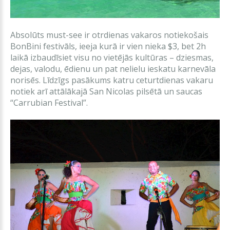
Absolūts must-see ir otrdienas vakaros notiekošais
BonBini festivāls, ieeja kurā ir vien nieka $3, bet 2h
laikā izbaudīsiet visu no vietējās kultūras – dziesmas,
dejas, valodu, ēdienu un pat nelielu ieskatu karnevāla
norisēs. Līdzīgs pasākums katru ceturtdienas vakaru
notiek arī attālākajā San Nicolas pilsētā un saucas
“Carrubian Festival”.