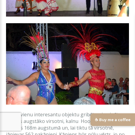
Kā vēl vienu interesantu objektu gribētu pieminēt
☕ Buy me a coffee
Arubas augstāko virsotni, kalnu Hooiberg, kas
paceļas 168m augstumā un, lai tiktu tā virsotnē,
jāpievar 562 pakāpieni. Kāpiens būs pūļu vērts, jo no