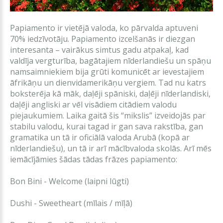
Papiamento ir vietējā valoda, ko pārvalda aptuveni
70% iedzīvotāju. Papiamento izcelšanās ir diezgan
interesanta – vairākus simtus gadu atpakaļ, kad
valdīja vergturība, bagātajiem nīderlandiešu un spāņu
namsaimniekiem bija grūti komunicēt ar ievestajiem
āfrikāņu un dienvidamerikāņu vergiem. Tad nu katrs
boksterēja kā māk, daļēji spāniski, daļēji nīderlandiski,
daļēji angliski ar vēl visādiem citādiem valodu
piejaukumiem. Laika gaitā šis “mikslis” izveidojās par
stabilu valodu, kurai tagad ir gan sava rakstība, gan
gramatika un tā ir oficiālā valoda Arubā (kopā ar
nīderlandiešu), un tā ir arī mācībvaloda skolās. Arī mēs
iemācījāmies šādas tādas frāzes papiamento:
Bon Bini - Welcome (laipni lūgti)
Dushi - Sweetheart (mīlais / mīļā)