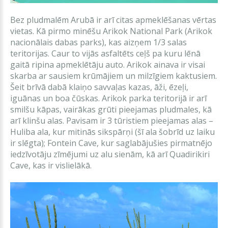
Bez pludmalēm Arubā ir arī citas apmeklēšanas vērtas
vietas. Kā pirmo minēšu Arikok National Park (Arikok
nacionālais dabas parks), kas aizņem 1/3 salas
teritorijas. Caur to vijās asfaltēts ceļš pa kuru lēnā
gaitā ripina apmeklētāju auto. Arikok ainava ir visai
skarba ar sausiem krūmājiem un milzīgiem kaktusiem.
Šeit brīvā dabā klaiņo savvaļas kazas, āži, ēzeļi,
iguānas un boa čūskas. Arikok parka teritorijā ir arī
smilšu kāpas, vairākas grūti pieejamas pludmales, kā
arī klinšu alas. Pavisam ir 3 tūristiem pieejamas alas –
Huliba ala, kur mitinās sikspārņi (šī ala šobrīd uz laiku
ir slēgta); Fontein Cave, kur saglabājušies pirmatnējo
iedzīvotāju zīmējumi uz alu sienām, kā arī Quadirikiri
Cave, kas ir vislielākā.