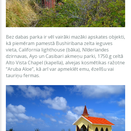
Bez dabas parka ir vēl vairāki mazāki apskates objekti,
kā piemēram pamestā Bushiribana zelta ieguves
vieta, California lighthouse (bāka), Nīderlandes
dzirnavas, Ayo un Casibari akmeņu parki, 1750.g celtā
Alto Vista Chapel (kapella), alvejas kosmētikas ražotne
“Aruba Aloe”, kā arī var apmeklēt emu, ēzelīšu vai
tauriņu fermas.