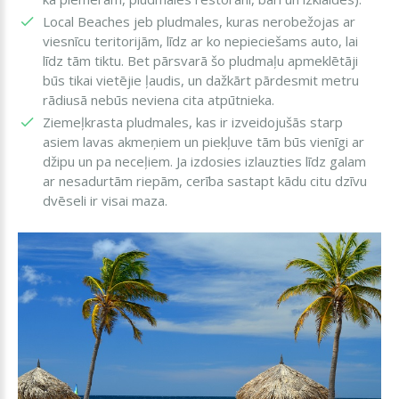
Local Beaches jeb pludmales, kuras nerobežojas ar
viesnīcu teritorijām, līdz ar ko nepieciešams auto, lai
līdz tām tiktu. Bet pārsvarā šo pludmaļu apmeklētāji
būs tikai vietējie ļaudis, un dažkārt pārdesmit metru
rādiusā nebūs neviena cita atpūtnieka.
Ziemeļkrasta pludmales, kas ir izveidojušās starp
asiem lavas akmeņiem un piekļuve tām būs vienīgi ar
džipu un pa neceļiem. Ja izdosies izlauzties līdz galam
ar nesadurtām riepām, cerība sastapt kādu citu dzīvu
dvēseli ir visai maza.