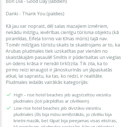
Bon Dia - Good Day (labdien)
Danki - Thank You (paldies)
Kā jau var noprast, dēļ salas mazajiem izmēriem,
nekādu milzīgu, ievērības cienīgu tūrisma objektu (kā
piramīdas, Eifeļa tornis vai Ķīnas mūris) tajā nav.
Tomēr milzīgais tūristu skaits te skaidrojams ar to, ka
Arubas pludmales tiek uzskatītas par vienām no
skaistākajām pasaulē! Smiltis ir pūderbaltas un vieglas
un ūdens krāsa ir nereāli tirkīzzila. Tik zila, ka to
pirmo reizi ieraugot ir jānoskurinās un jāpaskatās
atkal, lai saprastu, ka tas, ko redzi, ir realitāte.
Pludmales iedalās vairākās kategorijās:
High – rise hotel beaches jeb augstceltņu viesnīcu
pludmales (ļoti pārpildītas ar cilvēkiem).
Low-rise hotel beaches jeb divstāvu viesnīcu
pludmales (šīs bija mūsu iemīļotākās, jo cilvēku bija
krietni mazāk, bet tāpat bija pieejamas visas ekstras,
kā piemēram, pludmales restorāni, bāri un izklaides).